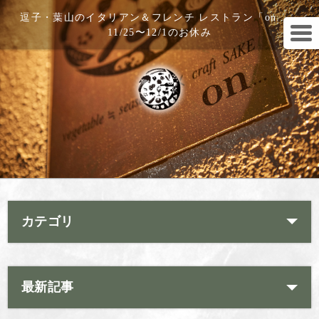
逗子・葉山のイタリアン＆フレンチ レストラン「on...」
11/25〜12/1のお休み
カテゴリ
最新記事